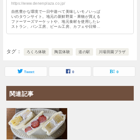
https://www.denenplaza.co.jp/
自然豊かな環境で一日中遊べて美味しいモノいっぱ
いのタウンサイト。地元の新鮮野菜・果物が買える
ファーマーズマーケットや、地元食材を使用したレ
ストラン、パン工房、ビール工房、カフェや日帰り
温泉などがあり、お年寄りからお子様まで楽しめま
す
タグ
ろくろ体験
陶芸体験
道の駅
川場田園プラザ
Tweet
0
0
関連記事