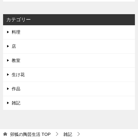
カテゴリー
料理
店
教室
生け花
作品
雑記
卯狐の陶芸生活
TOP
雑記