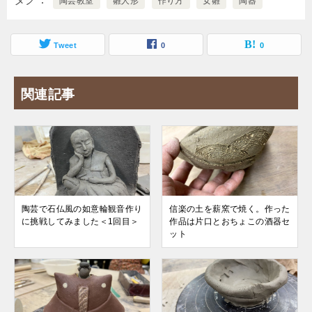
陶芸教室
雛人形
作り方
女雛
陶器
Tweet
0
0
関連記事
陶芸で石仏風の如意輪観音作り
信楽の土を薪窯で焼く。作った
に挑戦してみました＜1回目＞
作品は片口とおちょこの酒器セ
ット