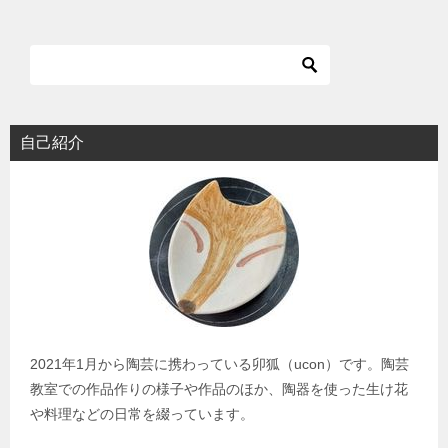
ナ
ビ
ゲ
ー
シ
自己紹介
ョ
ン
2021年1月から陶芸に携わっている卯狐（ucon）です。陶芸
教室での作品作りの様子や作品のほか、陶器を使った生け花
や料理などの日常を綴っています。