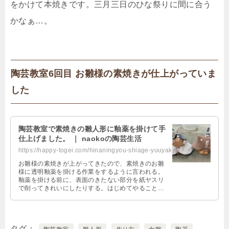
をかけて本焼きです。三月三日のひな祭りに間に合う
かなぁ…。
陶芸教室6回目 お雛様の素焼きが仕上がっていま
した
陶芸教室で素焼きの雛人形に釉薬を掛けて手
仕上げました。 ｜ naokoの陶芸生活
https://happy-togei.com/hinaningyou-shiage-yuuyaku/
お雛様の素焼きが上がってきたので、素焼きのお雛
様に透明釉薬を掛ける作業をするように言われる。
釉薬を掛ける前に、表面のきたない部分を紙ヤスリ
で削ってきれいにしたりする。はじめてやることば
かりなので楽しい。釉薬のかけ方によって仕上がり
も全く違うものになるという。
タグ