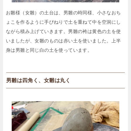
お雛様（女雛）の土台は、男雛の時同様、小さなおち
ょこを作るように手びねりで土を重ねて中を空洞にし
ながら積み上げていきます。男雛の袴は黄色の土を使
いましたが、女雛のものは赤い土を使いました。上半
身は男雛と同じ白の土を使っています。
男雛は四角く、女雛は丸く