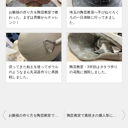
お雛様の作り方を陶芸教室で教
埼玉の陶芸教室へ手びねりろく
わった。まずは男雛からチャレ
ろの一日体験に行ってきまし
ンジ！
た。
戻ってきた粘土を使ってボウル
陶芸教室・3作目はタタラ作り
のようなまん丸花器作りに再挑
の花瓶に挑戦しました。
戦しました。
投
お雛様の作り方を陶芸教室で教わった。まずは男雛からチャレンジ！
陶芸教室で素焼きの雛人形に釉薬を掛けて手仕上げました。
稿