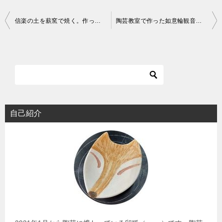
投
信楽の土を薪窯で焼く。作った作品は片口とおちょこの酒器セット
陶芸教室で作った如意輪観音。いいお顔と褒めてもらいました。
稿
ナ
ビ
ゲ
ー
シ
自己紹介
ョ
ン