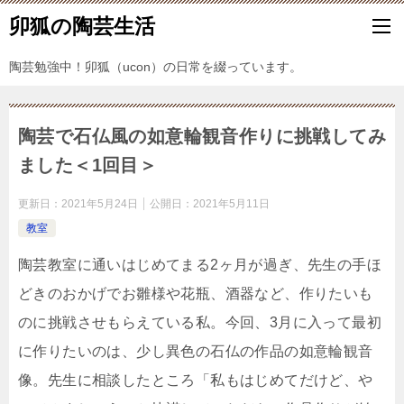
卯狐の陶芸生活
陶芸勉強中！卯狐（ucon）の日常を綴っています。
陶芸で石仏風の如意輪観音作りに挑戦してみ
ました＜1回目＞
更新日：
2021年5月24日
公開日：
2021年5月11日
教室
陶芸教室に通いはじめてまる2ヶ月が過ぎ、先生の手ほ
どきのおかげでお雛様や花瓶、酒器など、作りたいも
のに挑戦させもらえている私。今回、3月に入って最初
に作りたいのは、少し異色の石仏の作品の如意輪観音
像。先生に相談したところ「私もはじめてだけど、や