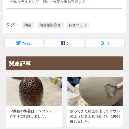
全体を整えるなど、細かい作業を重ね完成まで。完
成した作品を見て「すごい。いいお顔にできたね
ぇ」とお教室の方たちから褒めていただきました。
タグ
陶芸
如意輪観音像
仏像づくり
Tweet
0
0
関連記事
12回目の陶芸はランプシェー
戻ってきた粘土を使ってボウル
ド作りに挑戦しました。
のようなまん丸花器作りに再挑
戦しました。